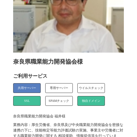
奈良県職業能力開発協会様
ご利用サービス
共用サーバー
専用サーバー
ウイルスチェック
SSL
SPAMチェック
独自ドメイン
奈良県職業能力開発協会 福井様
業務内容：厚生労働省、奈良県及び中央職業能力開発協会を密接な
連携の下に、技能検定等能力評価試験の実施、事業主や労働者に対
する職業能力開発に関する 相談援助、情報提供等を行っていま